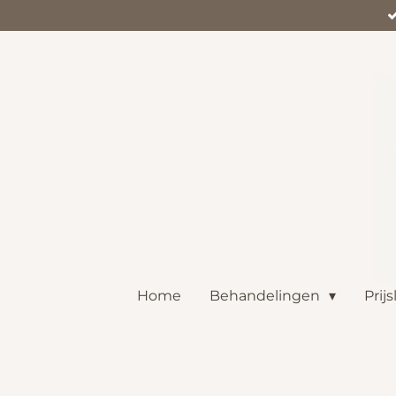
Ga
direct
naar
de
hoofdinhoud
Home
Behandelingen
Prijs