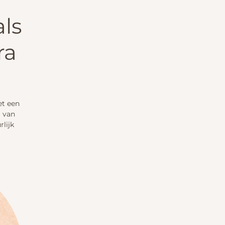
als
ra
et een
g van
rlijk