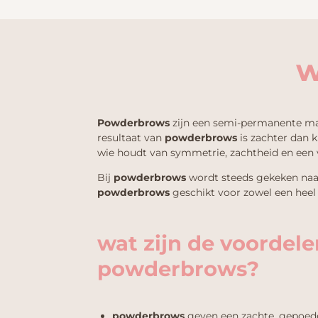
w
Powderbrows
zijn een semi-permanente mak
resultaat van
powderbrows
is zachter dan 
wie houdt van symmetrie, zachtheid en een 
Bij
powderbrows
wordt steeds gekeken naar
powderbrows
geschikt voor zowel een heel 
wat zijn de voordele
powderbrows?
powderbrows
geven een zachte, gepoede