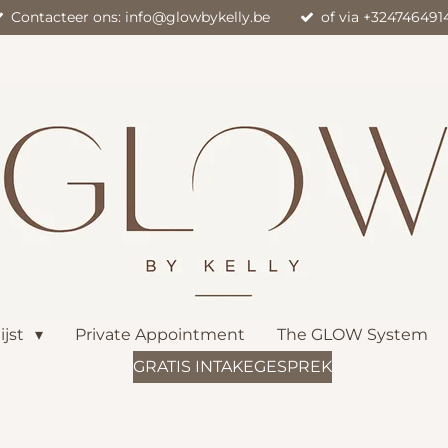
Contacteer ons: info@glowbykelly.be
of via +324746491
lijst
Private Appointment
The GLOW System
GRATIS INTAKEGESPREK