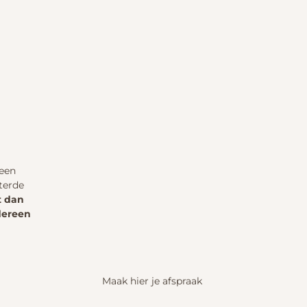
 een
lterde
t dan
edereen
Maak hier je afspraak