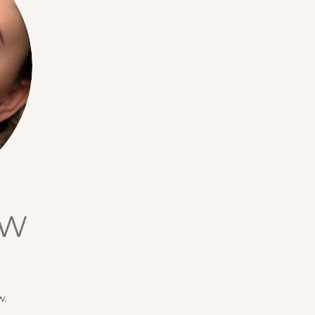
OW
w.