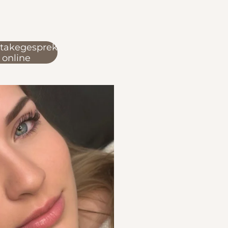
ntakegesprek
 online