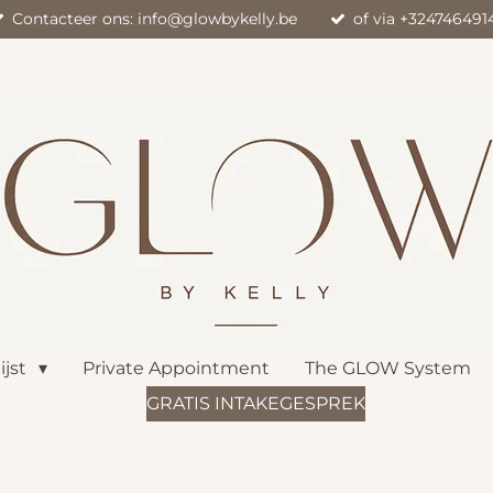
Contacteer ons: info@glowbykelly.be
of via +324746491
lijst
Private Appointment
The GLOW System
GRATIS INTAKEGESPREK