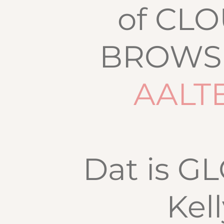
of CL
BROWS 
AALT
Dat is G
Kell