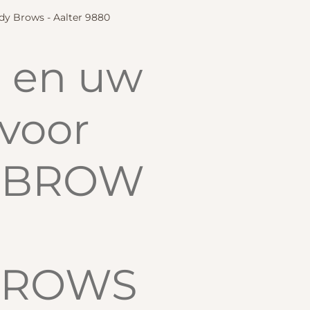
y Brows - Aalter 9880
s en uw
 voor
RBROW
BROWS