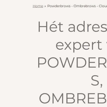
Home
»
Powderbrows - Ombrebrows - Cloud
Hét adre
expert
POWDE
S,
OMBRE