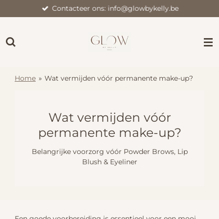
Contacteer ons: info@glowbykelly.be
Ga
direct
naar
de
hoofdinhoud
Home
»
Wat vermijden vóór permanente make-up?
Wat vermijden vóór
permanente make-up?
Belangrijke voorzorg vóór Powder Brows, Lip
Blush & Eyeliner
Een goede voorbereiding is essentieel voor een mooi,