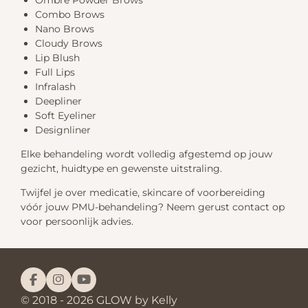
Combo Brows
Nano Brows
Cloudy Brows
Lip Blush
Full Lips
Infralash
Deepliner
Soft Eyeliner
Designliner
Elke behandeling wordt volledig afgestemd op jouw
gezicht, huidtype en gewenste uitstraling.
Twijfel je over medicatie, skincare of voorbereiding
vóór jouw PMU-behandeling? Neem gerust contact op
voor persoonlijk advies.
F
I
Y
a
n
o
© 2018 - 2026 GLOW by Kelly
c
s
u