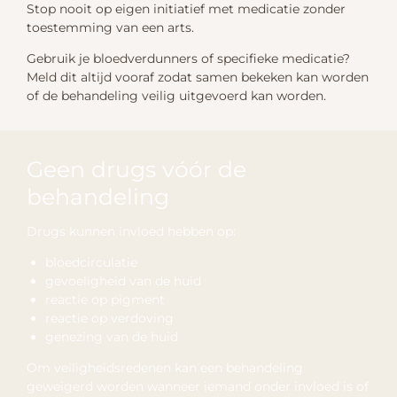
Stop nooit op eigen initiatief met medicatie zonder
toestemming van een arts.
Gebruik je bloedverdunners of specifieke medicatie?
Meld dit altijd vooraf zodat samen bekeken kan worden
of de behandeling veilig uitgevoerd kan worden.
Geen drugs vóór de
behandeling
Drugs kunnen invloed hebben op:
bloedcirculatie
gevoeligheid van de huid
reactie op pigment
reactie op verdoving
genezing van de huid
Om veiligheidsredenen kan een behandeling
geweigerd worden wanneer iemand onder invloed is of